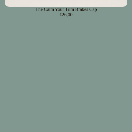
The Calm Your Trim Brakes Cap
€26,00